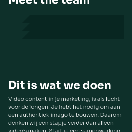
Meet the team
Jort Deelman
Joost Mulderij
Eigenaar en cameraman
Douwe van der Mei
Op zoek naar een
Communicatie strateeg
Editor en animator
super leuke job?
Doe een open sollicitatie
Dit is wat we doen
Video content in je marketing, is als lucht
SOLLICITEER VIA MAIL
voor de longen. Je hebt het nodig om aan
een authentiek imago te bouwen. Daarom
denken wij een stapje verder dan alleen
video’s maken. Start je een samenwerking