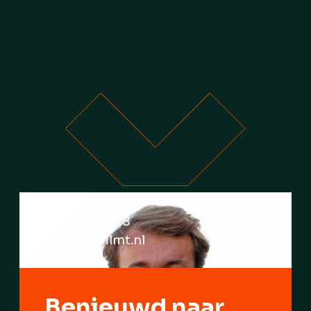
(06) 12345678
jort@jortfilmt.nl
Benieuwd naar