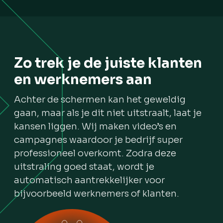
Contactgege
welkombij@jortfilmt.nl
Lag
06 37 22 69 19
Ape
jortfilmt.nl
Zo trek je de juiste klanten
KENNISMAK
en werknemers aan
Achter de schermen kan het geweldig
BELLEN
gaan, maar als je dit niet uitstraalt, laat je
kansen liggen. Wij maken video’s en
campagnes waardoor je bedrijf super
professioneel overkomt. Zodra deze
uitstraling goed staat, wordt je
automatisch aantrekkelijker voor
bijvoorbeeld werknemers of klanten.