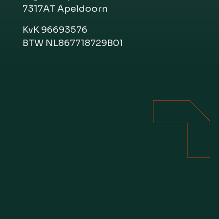
7317AT Apeldoorn
KvK 96693576
BTW NL867718729B01