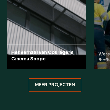
Het verhaal van Courage in
Were
Cinema Scope
& eff
MEER PROJECTEN