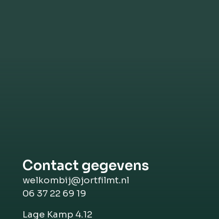
Contactgege
welkombij@jortfilmt.nl
Lag
06 37 22 69 19
Ape
jortfilmt.nl
KENNISMAK
BELLEN
Contact gegevens
welkombij@jortfilmt.nl
06 37 22 69 19
Lage Kamp 4.12